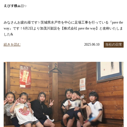
えびす様🙏🏻✨
みなさんお疲れ様です✨茨城県水戸市を中心に足場工事を行っている『pave the
way』です！6月2日より加茂川架設を【株式会社 pave the way】と改称いたしま
した&
続きを読む
2025.06.10
当社の日常