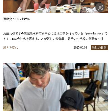
運動会と打ち上げ🥳
お疲れ様です☘️茨城県水戸市を中心に足場工事を行っている『pave the way』で
す！←new会社名を言えることが嬉しい🤭先日、息子の小学校の運動会へ行
続きを読む
2025.06.08
当社の日常