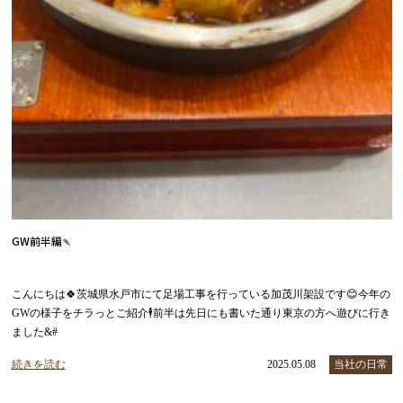
GW前半編🍡
こんにちは🍀茨城県水戸市にて足場工事を行っている加茂川架設です😊今年の
GWの様子をチラっとご紹介🕴前半は先日にも書いた通り東京の方へ遊びに行き
ました&#
続きを読む
2025.05.08
当社の日常