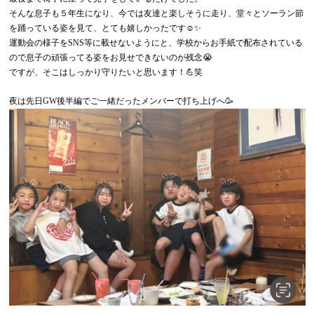
そんな息子も５年生になり、今では友達と楽しそうに走り、堂々とソーラン節
を踊っている姿を見て、とても嬉しかったです☺️✨
運動会の様子をSNS等に載せないようにと、学校からお手紙で配布されている
ので息子の頑張ってる姿をお見せできないのが残念😭
ですが、そこはしっかり守りたいと思います！💪笑
夜は先日GW後半編でご一緒だったメンバーで打ち上げへ🥳