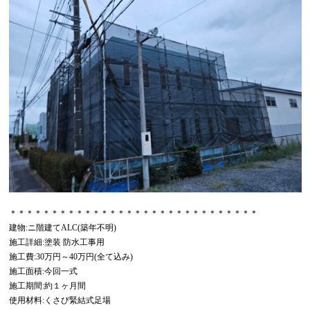
＊＊＊＊＊＊＊＊＊＊＊＊＊＊＊＊＊＊＊＊＊＊＊＊＊＊＊＊＊＊
建物:ニ階建てALC(築年不明)
施工詳細:塗装 防水工事用
施工費:30万円～40万円(全て込み)
施工面積:今回一式
施工期間:約１ヶ月間
使用材料:くさび緊結式足場