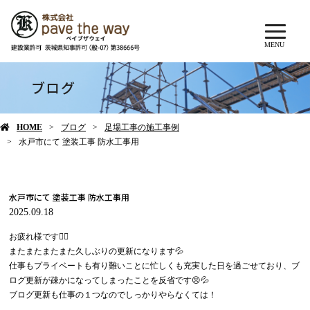
MENU
ブログ
HOME
ブログ
足場工事の施工事例
水戸市にて 塗装工事 防水工事用
水戸市にて 塗装工事 防水工事用
2025.09.18
お疲れ様です🙇‍♂️
またまたまたまた久しぶりの更新になります💦
仕事もプライベートも有り難いことに忙しくも充実した日を過ごせており、ブ
ログ更新が疎かになってしまったことを反省です😣💦
ブログ更新も仕事の１つなのでしっかりやらなくては！