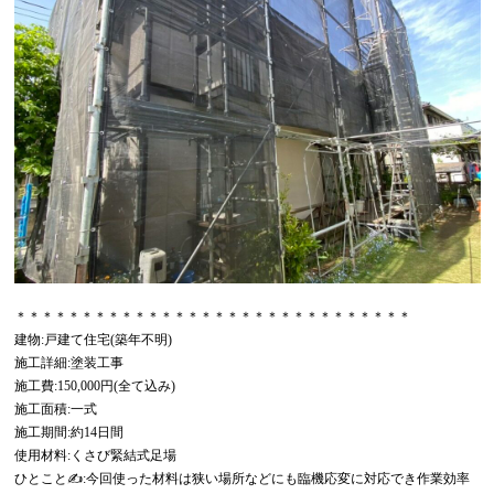
＊＊＊＊＊＊＊＊＊＊＊＊＊＊＊＊＊＊＊＊＊＊＊＊＊＊＊＊＊＊
建物:戸建て住宅(築年不明)
施工詳細:塗装工事
施工費:150,000円(全て込み)
施工面積:一式
施工期間:約14日間
使用材料:くさび緊結式足場
ひとこと✍:今回使った材料は狭い場所などにも臨機応変に対応でき作業効率