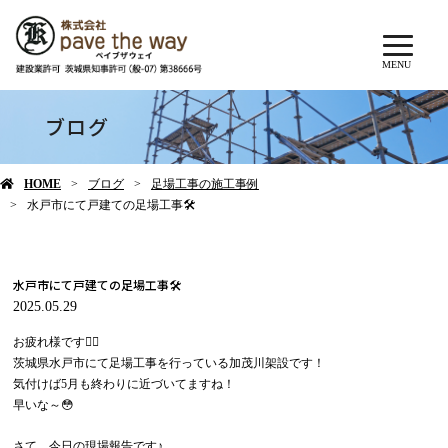
MENU
ブログ
HOME
ブログ
足場工事の施工事例
水戸市にて戸建ての足場工事🛠
水戸市にて戸建ての足場工事🛠
2025.05.29
お疲れ様です🙇‍♂️
茨城県水戸市にて足場工事を行っている加茂川架設です！
気付けば5月も終わりに近づいてますね！
早いな～😳
さて、今日の現場報告です♪