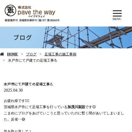
MENU
ブログ
HOME
ブログ
足場工事の施工事例
水戸市にて戸建ての足場工事💪
水戸市にて戸建ての足場工事💪
2025.04.30
お疲れ様です🙇‍♂️
茨城県水戸市にて足場工事を行っている
加茂川架設
です😊
こまめにブログをあげていこうと思っていたのに暫く間があいてしまいまし
た。反省‥😅
気を取り直して！